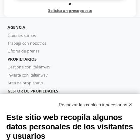
o
Solicita un presupuesto
AGENCIA
Quiénes somos
Trabaja con nosotros
Oficina de prensa
PROPIETARIOS
Gestione con Italianway
Invierta con Italianway
Área de propietario
GESTOR DE PROPIEDADES
Hazte socio
Rechazar las cookies innecesarias ✕
Italianway Academy
HUÉSPEDES
Este sitio web recopila algunos
Reserve una estancia
datos personales de los visitantes
Estancias largas
y usuarios
Experiencias para los Huéspedes