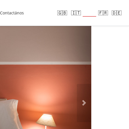
🇪🇸
🇬🇧
🇮🇹
🇫🇷
🇩🇪
Contactános