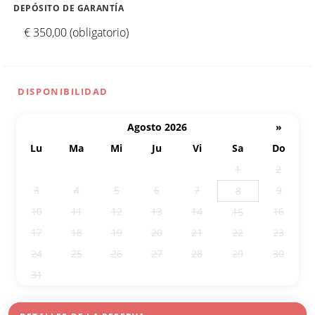
DEPÓSITO DE GARANTÍA
€ 350,00 (obligatorio)
DISPONIBILIDAD
Agosto 2026
»
Lu
Ma
Mi
Ju
Vi
Sa
Do
27
28
29
30
31
1
2
3
4
5
6
7
9
8
10
11
12
13
14
16
15
17
18
19
20
21
22
23
24
25
26
27
28
29
30
31
1
2
3
4
5
6