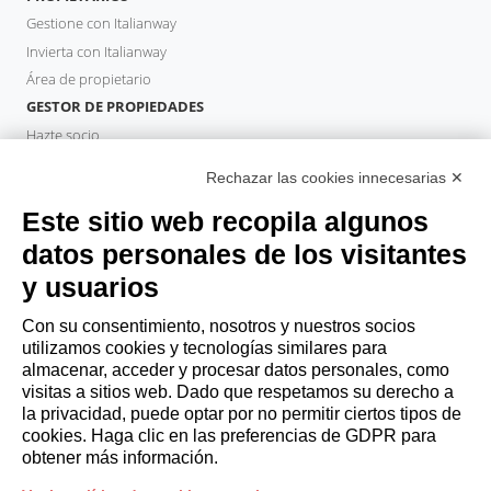
Gestione con Italianway
Invierta con Italianway
Área de propietario
GESTOR DE PROPIEDADES
Hazte socio
Italianway Academy
Rechazar las cookies innecesarias ✕
HUÉSPEDES
Este sitio web recopila algunos
Reserve una estancia
Estancias largas
datos personales de los visitantes
Experiencias para los Huéspedes
y usuarios
Descuentos para husespedes
Con su consentimiento, nosotros y nuestros socios
Convenios para empresas
utilizamos cookies y tecnologías similares para
almacenar, acceder y procesar datos personales, como
visitas a sitios web. Dado que respetamos su derecho a
booking@italianway.house
la privacidad, puede optar por no permitir ciertos tipos de
+390286882952
cookies. Haga clic en las preferencias de GDPR para
obtener más información.