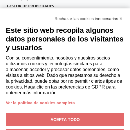
GESTOR DE PROPIEDADES
Hazte socio
Rechazar las cookies innecesarias ✕
Italianway Academy
HUÉSPEDES
Este sitio web recopila algunos
Reserve una estancia
datos personales de los visitantes
Estancias largas
y usuarios
Experiencias para los Huéspedes
Descuentos para husespedes
Con su consentimiento, nosotros y nuestros socios
utilizamos cookies y tecnologías similares para
Convenios para empresas
almacenar, acceder y procesar datos personales, como
visitas a sitios web. Dado que respetamos su derecho a
la privacidad, puede optar por no permitir ciertos tipos de
booking@italianway.house
cookies. Haga clic en las preferencias de GDPR para
+390286882952
obtener más información.
Ver la política de cookies completa
Sede operativa:
Via Luisa Battistotti Sassi 11 - 20133 MI
Domicilio social:
Via Luisa Battistotti Sassi 11 - 20133 MI
ACEPTA TODO
Italianway SPA
N.° de IVA: 08839180968 -
PMI Innovativa
Privacidad
-
Condiciones
-
Cookies
-
Whistleblowing