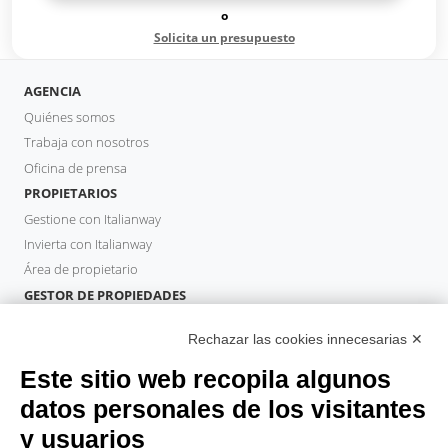
o
Solicita un presupuesto
AGENCIA
Quiénes somos
Trabaja con nosotros
Oficina de prensa
PROPIETARIOS
Gestione con Italianway
Invierta con Italianway
Área de propietario
GESTOR DE PROPIEDADES
Hazte socio
Rechazar las cookies innecesarias ✕
Italianway Academy
HUÉSPEDES
Este sitio web recopila algunos
Reserve una estancia
datos personales de los visitantes
Estancias largas
y usuarios
Experiencias para los Huéspedes