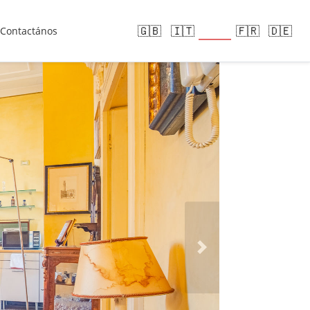
🇪🇸
🇬🇧
🇮🇹
🇫🇷
🇩🇪
Contactános