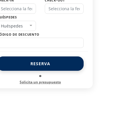
HECK-IN
CHECK-OUT
UÉSPEDES
Huéspedes
ÓDIGO DE DESCUENTO
RESERVA
o
Solicita un presupuesto