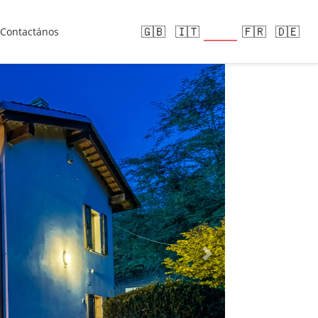
🇪🇸
🇬🇧
🇮🇹
🇫🇷
🇩🇪
Contactános