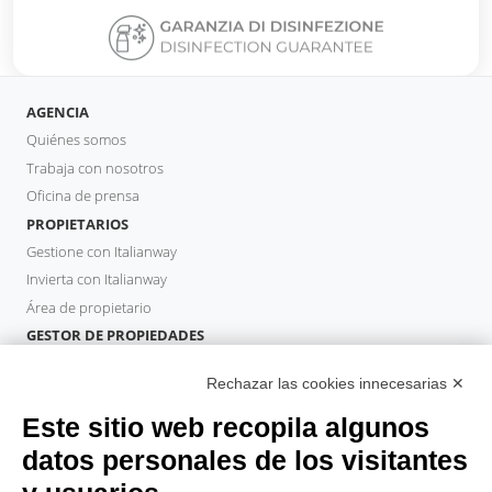
AGENCIA
Quiénes somos
Trabaja con nosotros
Oficina de prensa
PROPIETARIOS
Gestione con Italianway
Invierta con Italianway
Área de propietario
GESTOR DE PROPIEDADES
Hazte socio
Rechazar las cookies innecesarias ✕
Italianway Academy
HUÉSPEDES
Este sitio web recopila algunos
Reserve una estancia
datos personales de los visitantes
Estancias largas