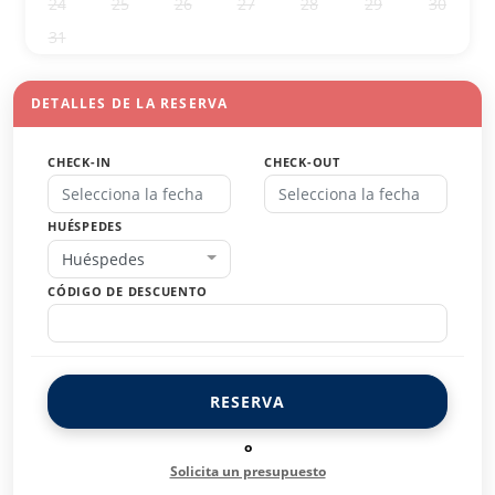
24
25
26
27
28
29
30
31
1
2
3
4
5
6
DETALLES DE LA RESERVA
CHECK-IN
CHECK-OUT
HUÉSPEDES
Huéspedes
CÓDIGO DE DESCUENTO
RESERVA
o
Solicita un presupuesto