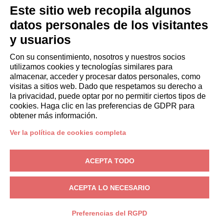
HUÉSPEDES
Este sitio web recopila algunos
Reserve una estancia
datos personales de los visitantes
Estancias largas
y usuarios
Experiencias para los Huéspedes
Descuentos para husespedes
Con su consentimiento, nosotros y nuestros socios
utilizamos cookies y tecnologías similares para
Convenios para empresas
almacenar, acceder y procesar datos personales, como
visitas a sitios web. Dado que respetamos su derecho a
la privacidad, puede optar por no permitir ciertos tipos de
booking@italianway.house
cookies. Haga clic en las preferencias de GDPR para
+390286882952
obtener más información.
Ver la política de cookies completa
Sede operativa:
Via Luisa Battistotti Sassi 11 - 20133 MI
Domicilio social:
Via Luisa Battistotti Sassi 11 - 20133 MI
ACEPTA TODO
Italianway SPA
N.° de IVA: 08839180968 -
PMI Innovativa
Privacidad
-
Condiciones
-
Cookies
-
Whistleblowing
ACEPTA LO NECESARIO
RESERVA
Preferencias del RGPD