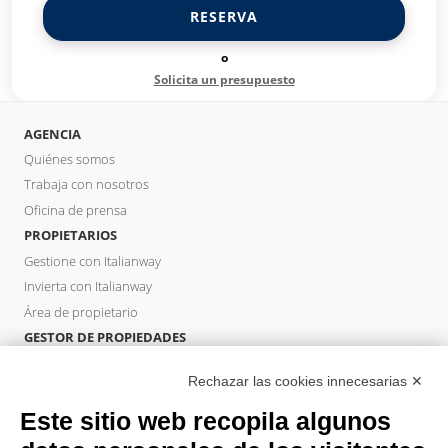
RESERVA
o
Solicita un presupuesto
AGENCIA
Quiénes somos
Trabaja con nosotros
Oficina de prensa
PROPIETARIOS
Gestione con Italianway
Invierta con Italianway
Área de propietario
GESTOR DE PROPIEDADES
Hazte socio
Rechazar las cookies innecesarias ✕
Italianway Academy
HUÉSPEDES
Este sitio web recopila algunos
Reserve una estancia