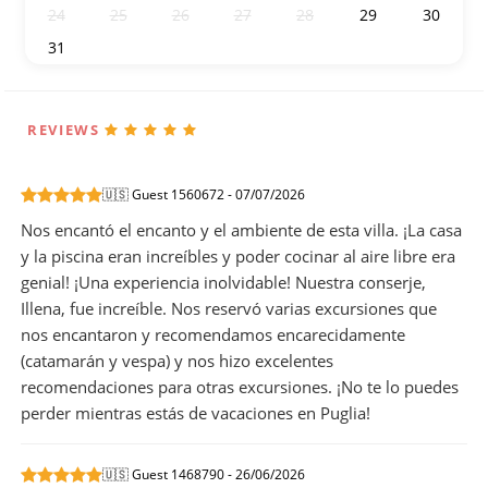
24
25
26
27
28
29
30
31
1
2
3
4
5
6
REVIEWS
🇺🇸 Guest 1560672 - 07/07/2026
Nos encantó el encanto y el ambiente de esta villa. ¡La casa
y la piscina eran increíbles y poder cocinar al aire libre era
genial! ¡Una experiencia inolvidable! Nuestra conserje,
Illena, fue increíble. Nos reservó varias excursiones que
nos encantaron y recomendamos encarecidamente
(catamarán y vespa) y nos hizo excelentes
recomendaciones para otras excursiones. ¡No te lo puedes
perder mientras estás de vacaciones en Puglia!
🇺🇸 Guest 1468790 - 26/06/2026