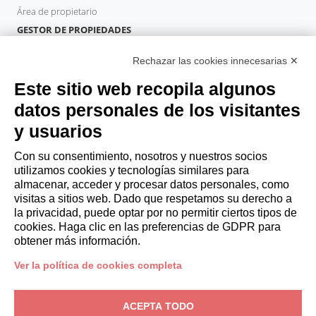
Área de propietario
GESTOR DE PROPIEDADES
Hazte socio
Rechazar las cookies innecesarias ✕
Italianway Academy
HUÉSPEDES
Este sitio web recopila algunos
Reserve una estancia
datos personales de los visitantes
Estancias largas
y usuarios
Experiencias para los Huéspedes
Descuentos para husespedes
Con su consentimiento, nosotros y nuestros socios
utilizamos cookies y tecnologías similares para
Convenios para empresas
almacenar, acceder y procesar datos personales, como
visitas a sitios web. Dado que respetamos su derecho a
la privacidad, puede optar por no permitir ciertos tipos de
booking@italianway.house
cookies. Haga clic en las preferencias de GDPR para
+390286882952
obtener más información.
Ver la política de cookies completa
Sede operativa:
Via Luisa Battistotti Sassi 11 - 20133 MI
Domicilio social:
Via Luisa Battistotti Sassi 11 - 20133 MI
ACEPTA TODO
Italianway SPA
N.° de IVA: 08839180968 -
PMI Innovativa