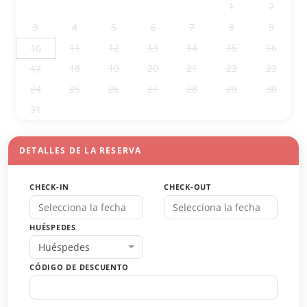
27
28
29
30
31
1
2
3
4
5
6
7
8
9
11
12
13
14
15
16
10
18
19
20
21
22
23
17
24
25
26
27
28
29
30
31
1
2
3
4
5
6
DETALLES DE LA RESERVA
CHECK-IN
CHECK-OUT
HUÉSPEDES
Huéspedes
CÓDIGO DE DESCUENTO