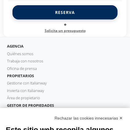
RESERVA
o
Solicita un presupuesto
AGENCIA
Quiénes somos
Trabaja con nosotros
Oficina de prensa
PROPIETARIOS
Gestione con Italianway
Invierta con Italianway
Área de propietario
GESTOR DE PROPIEDADES
Hazte socio
Rechazar las cookies innecesarias ✕
Italianway Academy
HUÉSPEDES
Este sitio web recopila algunos