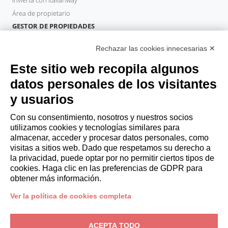
Invierta con Italianway
Área de propietario
GESTOR DE PROPIEDADES
Hazte socio
Rechazar las cookies innecesarias ✕
Italianway Academy
HUÉSPEDES
Este sitio web recopila algunos
Reserve una estancia
datos personales de los visitantes
Estancias largas
y usuarios
Experiencias para los Huéspedes
Descuentos para husespedes
Con su consentimiento, nosotros y nuestros socios
utilizamos cookies y tecnologías similares para
Convenios para empresas
almacenar, acceder y procesar datos personales, como
visitas a sitios web. Dado que respetamos su derecho a
la privacidad, puede optar por no permitir ciertos tipos de
booking@italianway.house
cookies. Haga clic en las preferencias de GDPR para
+390286882952
obtener más información.
Ver la política de cookies completa
Sede operativa:
Via Luisa Battistotti Sassi 11 - 20133 MI
Domicilio social:
Via Luisa Battistotti Sassi 11 - 20133 MI
ACEPTA TODO