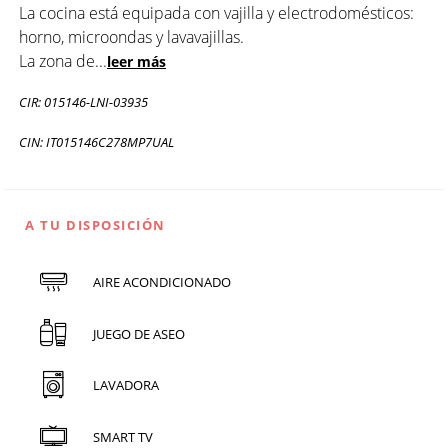
La cocina está equipada con vajilla y electrodomésticos:
horno, microondas y lavavajillas.
La zona de
...
leer más
CIR: 015146-LNI-03935
CIN: IT015146C278MP7UAL
A TU DISPOSICIÓN
AIRE ACONDICIONADO
JUEGO DE ASEO
LAVADORA
SMART TV