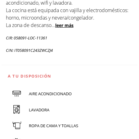
acondicionado, wifi y lavadora.
La cocina está equipada con vajilla y electrodomésticos:
horno, microondas y nevera/congelador.
La zona de descanso
...
leer más
CIR: 058091-LOC-11361
CIN: IT058091C243ZWCZJ4
A TU DISPOSICIÓN
AIRE ACONDICIONADO
LAVADORA
ROPA DE CAMA Y TOALLAS