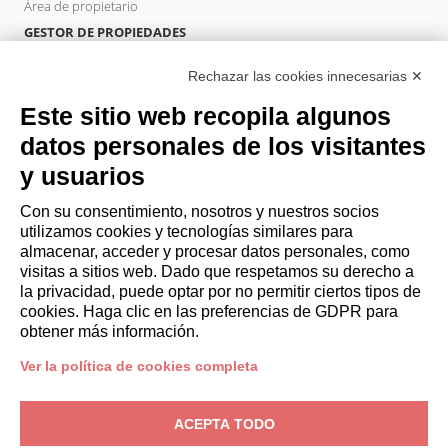
Área de propietario
GESTOR DE PROPIEDADES
Hazte socio
Rechazar las cookies innecesarias ✕
Italianway Academy
HUÉSPEDES
Este sitio web recopila algunos
Reserve una estancia
datos personales de los visitantes
Estancias largas
y usuarios
Experiencias para los Huéspedes
Descuentos para husespedes
Con su consentimiento, nosotros y nuestros socios
utilizamos cookies y tecnologías similares para
Convenios para empresas
almacenar, acceder y procesar datos personales, como
visitas a sitios web. Dado que respetamos su derecho a
la privacidad, puede optar por no permitir ciertos tipos de
booking@italianway.house
cookies. Haga clic en las preferencias de GDPR para
+390286882952
obtener más información.
Ver la política de cookies completa
Sede operativa:
Via Luisa Battistotti Sassi 11 - 20133 MI
Domicilio social:
Via Luisa Battistotti Sassi 11 - 20133 MI
ACEPTA TODO
Italianway SPA
N.° de IVA: 08839180968 -
PMI Innovativa