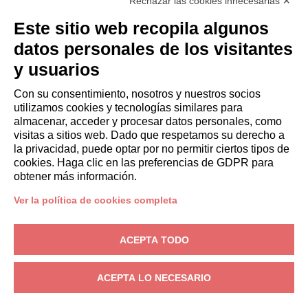
Rechazar las cookies innecesarias ✕
Italianway Academy
HUÉSPEDES
Este sitio web recopila algunos
Reserve una estancia
datos personales de los visitantes
Estancias largas
y usuarios
Experiencias para los Huéspedes
Descuentos para husespedes
Con su consentimiento, nosotros y nuestros socios
utilizamos cookies y tecnologías similares para
Convenios para empresas
almacenar, acceder y procesar datos personales, como
visitas a sitios web. Dado que respetamos su derecho a
la privacidad, puede optar por no permitir ciertos tipos de
booking@italianway.house
cookies. Haga clic en las preferencias de GDPR para
+390286882952
obtener más información.
Ver la política de cookies completa
Sede operativa:
Via Luisa Battistotti Sassi 11 - 20133 MI
Domicilio social:
Via Luisa Battistotti Sassi 11 - 20133 MI
ACEPTA TODO
Italianway SPA
N.° de IVA: 08839180968 -
PMI Innovativa
Privacidad
-
Condiciones
-
Cookies
-
Whistleblowing
ACEPTA LO NECESARIO