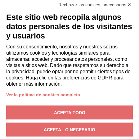
Rechazar las cookies innecesarias ✕
Italianway Academy
HUÉSPEDES
Este sitio web recopila algunos
Reserve una estancia
datos personales de los visitantes
Estancias largas
y usuarios
Experiencias para los Huéspedes
Descuentos para husespedes
Con su consentimiento, nosotros y nuestros socios
utilizamos cookies y tecnologías similares para
Convenios para empresas
almacenar, acceder y procesar datos personales, como
visitas a sitios web. Dado que respetamos su derecho a
la privacidad, puede optar por no permitir ciertos tipos de
booking@italianway.house
cookies. Haga clic en las preferencias de GDPR para
+390286882952
obtener más información.
Ver la política de cookies completa
Sede operativa:
Via Luisa Battistotti Sassi 11 - 20133 MI
Domicilio social:
Via Luisa Battistotti Sassi 11 - 20133 MI
ACEPTA TODO
Italianway SPA
N.° de IVA: 08839180968 -
PMI Innovativa
Privacidad
-
Condiciones
-
Cookies
-
Whistleblowing
ACEPTA LO NECESARIO