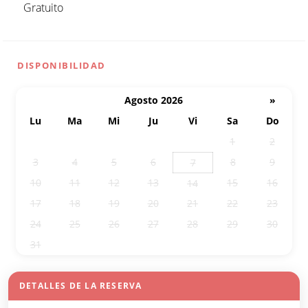
Gratuito
DISPONIBILIDAD
Agosto 2026
»
Lu
Ma
Mi
Ju
Vi
Sa
Do
27
28
29
30
31
1
2
3
4
5
6
8
9
7
10
11
12
13
15
16
14
17
18
19
20
21
22
23
24
25
26
27
28
29
30
31
1
2
3
4
5
6
DETALLES DE LA RESERVA