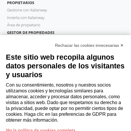
PROPIETARIOS
Gestione con Italianway
Invierta con Italianway
Área de propietario
GESTOR DE PROPIEDADES
Hazte socio
Rechazar las cookies innecesarias ✕
Italianway Academy
HUÉSPEDES
Este sitio web recopila algunos
Reserve una estancia
datos personales de los visitantes
Estancias largas
y usuarios
Experiencias para los Huéspedes
Descuentos para husespedes
Con su consentimiento, nosotros y nuestros socios
utilizamos cookies y tecnologías similares para
Convenios para empresas
almacenar, acceder y procesar datos personales, como
visitas a sitios web. Dado que respetamos su derecho a
la privacidad, puede optar por no permitir ciertos tipos de
booking@italianway.house
cookies. Haga clic en las preferencias de GDPR para
+390286882952
obtener más información.
Ver la política de cookies completa