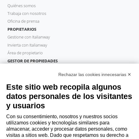
Quiénes somos
Trabaja con nosotros
Oficina de prensa
PROPIETARIOS
Gestione con Italianway
Invierta con Italianway
Área de propietario
GESTOR DE PROPIEDADES
Hazte socio
Rechazar las cookies innecesarias ✕
Italianway Academy
HUÉSPEDES
Este sitio web recopila algunos
Reserve una estancia
datos personales de los visitantes
Estancias largas
y usuarios
Experiencias para los Huéspedes
Descuentos para husespedes
Con su consentimiento, nosotros y nuestros socios
utilizamos cookies y tecnologías similares para
Convenios para empresas
almacenar, acceder y procesar datos personales, como
visitas a sitios web. Dado que respetamos su derecho a