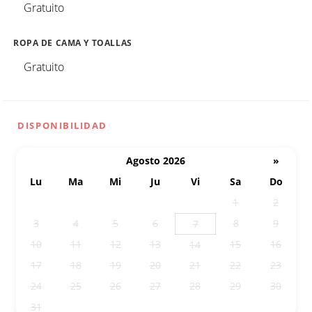
Gratuito
ROPA DE CAMA Y TOALLAS
Gratuito
DISPONIBILIDAD
Agosto 2026
»
Lu
Ma
Mi
Ju
Vi
Sa
Do
27
28
29
30
31
1
2
3
4
5
6
8
9
7
10
11
12
13
15
16
14
17
18
19
20
21
22
23
24
25
26
27
28
29
30
31
1
2
3
4
5
6