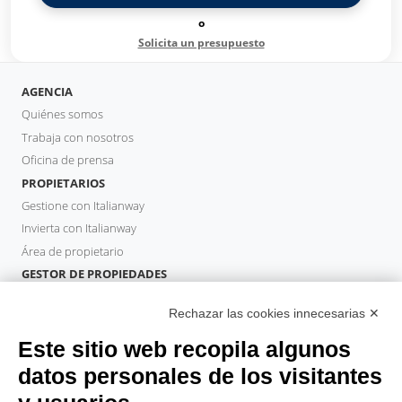
o
Solicita un presupuesto
AGENCIA
Quiénes somos
Trabaja con nosotros
Oficina de prensa
PROPIETARIOS
Gestione con Italianway
Invierta con Italianway
Área de propietario
GESTOR DE PROPIEDADES
Hazte socio
Rechazar las cookies innecesarias ✕
Italianway Academy
HUÉSPEDES
Este sitio web recopila algunos
Reserve una estancia
datos personales de los visitantes
Estancias largas