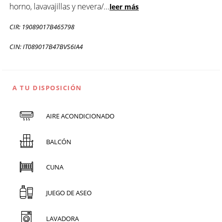
horno, lavavajillas y nevera/
...
leer más
CIR: 19089017B465798
CIN: IT089017B47BVS6IA4
A TU DISPOSICIÓN
AIRE ACONDICIONADO
BALCÓN
CUNA
JUEGO DE ASEO
LAVADORA