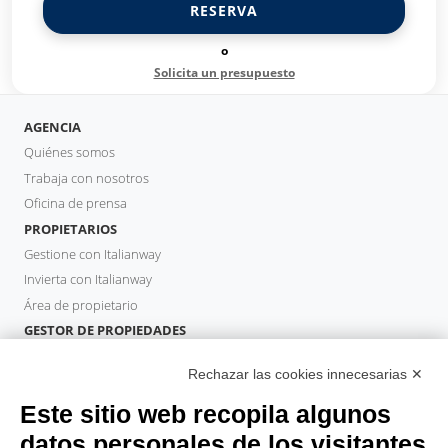
RESERVA
o
Solicita un presupuesto
AGENCIA
Quiénes somos
Trabaja con nosotros
Oficina de prensa
PROPIETARIOS
Gestione con Italianway
Invierta con Italianway
Área de propietario
GESTOR DE PROPIEDADES
Hazte socio
Rechazar las cookies innecesarias ✕
Italianway Academy
HUÉSPEDES
Este sitio web recopila algunos
Reserve una estancia
datos personales de los visitantes