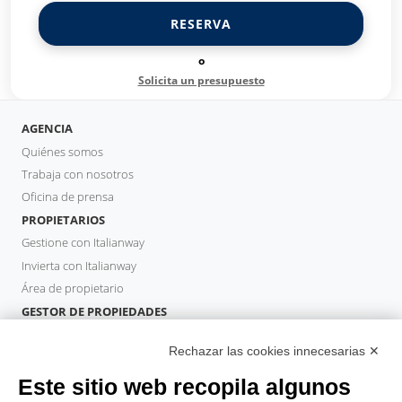
RESERVA
o
Solicita un presupuesto
AGENCIA
Quiénes somos
Trabaja con nosotros
Oficina de prensa
PROPIETARIOS
Gestione con Italianway
Invierta con Italianway
Área de propietario
GESTOR DE PROPIEDADES
Hazte socio
Rechazar las cookies innecesarias ✕
Italianway Academy
HUÉSPEDES
Este sitio web recopila algunos