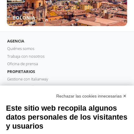
BOLONIA
AGENCIA
Quiénes somos
Trabaja con nosotros
Oficina de prensa
PROPIETARIOS
Gestione con Italianway
Invierta con Italianway
Área de propietario
Rechazar las cookies innecesarias ✕
GESTOR DE PROPIEDADES
Este sitio web recopila algunos
Hazte socio
datos personales de los visitantes
Italianway Academy
y usuarios
HUÉSPEDES
Reserve una estancia