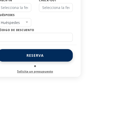
HECK-IN
CHECK-OUT
UÉSPEDES
Huéspedes
ÓDIGO DE DESCUENTO
RESERVA
o
Solicita un presupuesto