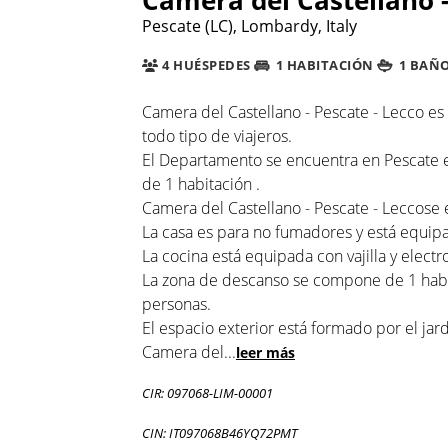
Pescate (LC), Lombardy, Italy
4 HUÉSPEDES
1 HABITACIÓN
1 BAÑ
Camera del Castellano - Pescate - Lecco e
todo tipo de viajeros.
El Departamento se encuentra en Pescate en
de 1 habitación .
Camera del Castellano - Pescate - Leccose 
La casa es para no fumadores y está equipad
La cocina está equipada con vajilla y electr
La zona de descanso se compone de 1 habit
personas.
El espacio exterior está formado por el jard
Camera del
...
leer más
CIR: 097068-LIM-00001
CIN: IT097068B46YQ72PMT