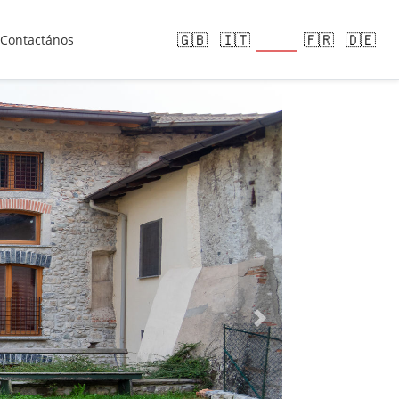
🇪🇸
🇬🇧
🇮🇹
🇫🇷
🇩🇪
Contactános