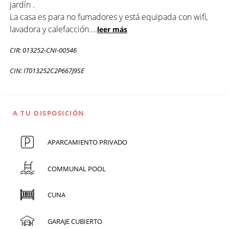
jardín .
La casa es para no fumadores y está equipada con wifi,
lavadora y calefacción.
...
leer más
CIR: 013252-CNI-00546
CIN: IT013252C2P667J9SE
A TU DISPOSICIÓN
APARCAMIENTO PRIVADO
COMMUNAL POOL
CUNA
GARAJE CUBIERTO