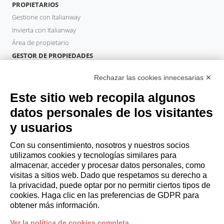
PROPIETARIOS
Gestione con Italianway
Invierta con Italianway
Área de propietario
GESTOR DE PROPIEDADES
Hazte socio
Rechazar las cookies innecesarias ✕
Italianway Academy
HUÉSPEDES
Este sitio web recopila algunos
Reserve una estancia
datos personales de los visitantes
Estancias largas
y usuarios
Experiencias para los Huéspedes
Descuentos para husespedes
Con su consentimiento, nosotros y nuestros socios
utilizamos cookies y tecnologías similares para
Convenios para empresas
almacenar, acceder y procesar datos personales, como
visitas a sitios web. Dado que respetamos su derecho a
la privacidad, puede optar por no permitir ciertos tipos de
booking@italianway.house
cookies. Haga clic en las preferencias de GDPR para
+390286882952
obtener más información.
Ver la política de cookies completa