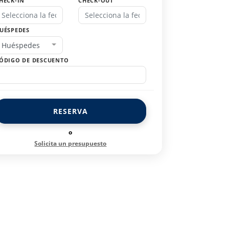
HECK-IN
CHECK-OUT
UÉSPEDES
Huéspedes
ÓDIGO DE DESCUENTO
RESERVA
o
Solicita un presupuesto