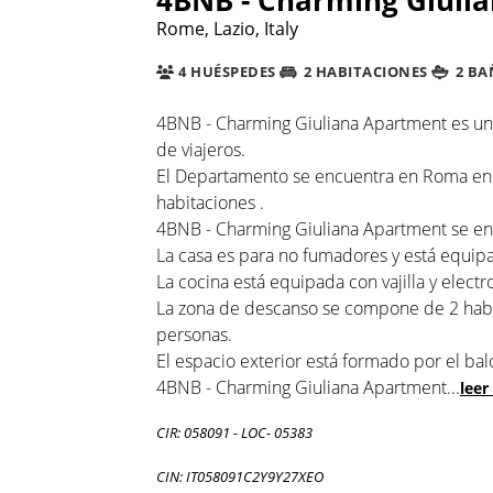
Rome, Lazio, Italy
4 HUÉSPEDES
2 HABITACIONES
2 BA
4BNB - Charming Giuliana Apartment es un
de viajeros.
El Departamento se encuentra en Roma en l
habitaciones .
4BNB - Charming Giuliana Apartment se enc
La casa es para no fumadores y está equipa
La cocina está equipada con vajilla y electr
La zona de descanso se compone de 2 habit
personas.
El espacio exterior está formado por el bal
4BNB - Charming Giuliana Apartment
...
leer
CIR: 058091 - LOC- 05383
CIN: IT058091C2Y9Y27XEO