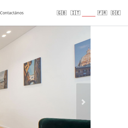
🇪🇸
🇬🇧
🇮🇹
🇫🇷
🇩🇪
Contactános