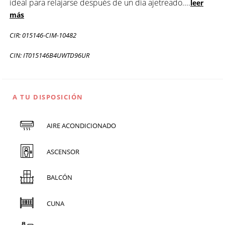
ideal para relajarse después de un día ajetreado.
...
leer
más
CIR: 015146-CIM-10482
CIN: IT015146B4UWTD96UR
A TU DISPOSICIÓN
AIRE ACONDICIONADO
ASCENSOR
BALCÓN
CUNA