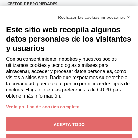
GESTOR DE PROPIEDADES
Hazte socio
Rechazar las cookies innecesarias ✕
Italianway Academy
HUÉSPEDES
Este sitio web recopila algunos
Reserve una estancia
datos personales de los visitantes
Estancias largas
y usuarios
Experiencias para los Huéspedes
Descuentos para husespedes
Con su consentimiento, nosotros y nuestros socios
utilizamos cookies y tecnologías similares para
Convenios para empresas
almacenar, acceder y procesar datos personales, como
visitas a sitios web. Dado que respetamos su derecho a
la privacidad, puede optar por no permitir ciertos tipos de
booking@italianway.house
cookies. Haga clic en las preferencias de GDPR para
+390286882952
obtener más información.
Ver la política de cookies completa
Sede operativa:
Via Luisa Battistotti Sassi 11 - 20133 MI
Domicilio social:
Via Luisa Battistotti Sassi 11 - 20133 MI
ACEPTA TODO
Italianway SPA
N.° de IVA: 08839180968 -
PMI Innovativa
Privacidad
-
Condiciones
-
Cookies
-
Whistleblowing