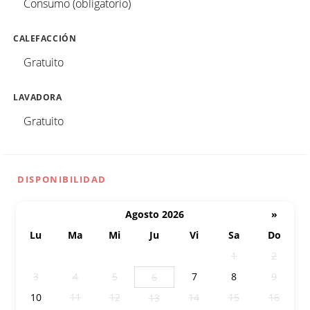
Consumo (obligatorio)
CALEFACCIÓN
Gratuito
LAVADORA
Gratuito
DISPONIBILIDAD
Agosto 2026
»
Lu
Ma
Mi
Ju
Vi
Sa
Do
27
28
29
30
31
1
2
3
4
5
7
8
9
6
10
11
12
14
15
16
13