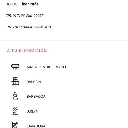
horno,
...
leer más
CIR: 017106-CIM-00057
CIN: IT017106B4Y7ARMQHB
A TU DISPOSICIÓN
AIRE ACONDICIONADO
BALCÓN
BARBACOA
JARDÍN
LAVADORA