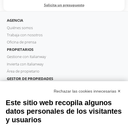
Solicita un presupuesto
AGENCIA
Quiénes somos
Trabaja con nosotros
Oficina de prensa
PROPIETARIOS
Gestione con Italianway
Invierta con Italianway
Área de propietario
GESTOR DE PROPIEDADES
Hazte socio
Rechazar las cookies innecesarias ✕
Italianway Academy
HUÉSPEDES
Este sitio web recopila algunos
Reserve una estancia
datos personales de los visitantes
Estancias largas
y usuarios
Experiencias para los Huéspedes