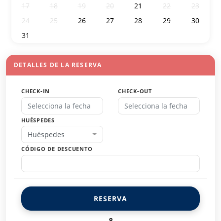
17
18
19
20
21
22
23
24
25
26
27
28
29
30
31
1
2
3
4
5
6
DETALLES DE LA RESERVA
CHECK-IN
CHECK-OUT
HUÉSPEDES
Huéspedes
CÓDIGO DE DESCUENTO
RESERVA
o