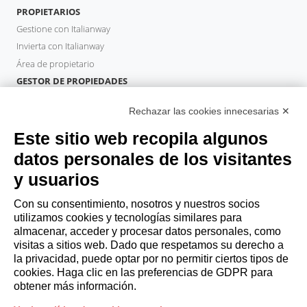
PROPIETARIOS
Gestione con Italianway
Invierta con Italianway
Área de propietario
GESTOR DE PROPIEDADES
Hazte socio
Rechazar las cookies innecesarias ✕
Italianway Academy
HUÉSPEDES
Este sitio web recopila algunos
Reserve una estancia
datos personales de los visitantes
Estancias largas
y usuarios
Experiencias para los Huéspedes
Descuentos para husespedes
Con su consentimiento, nosotros y nuestros socios
utilizamos cookies y tecnologías similares para
Convenios para empresas
almacenar, acceder y procesar datos personales, como
visitas a sitios web. Dado que respetamos su derecho a
la privacidad, puede optar por no permitir ciertos tipos de
booking@italianway.house
cookies. Haga clic en las preferencias de GDPR para
+390286882952
obtener más información.