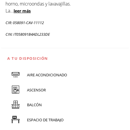
horno, microondas y lavavajillas.
La
...
leer más
CIR: 058091-CAV-11112
CIN: IT058091B4ADL233DE
A TU DISPOSICIÓN
AIRE ACONDICIONADO
ASCENSOR
BALCÓN
ESPACIO DE TRABAJO