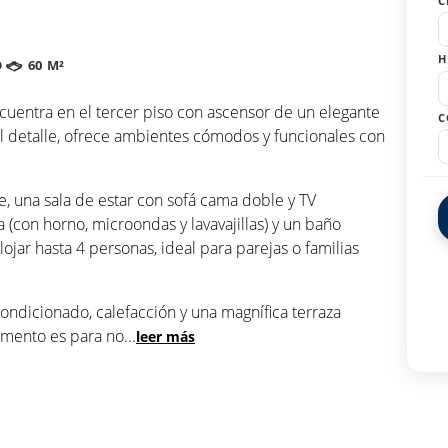
C
H
O
60 M²
entra en el tercer piso con ascensor de un elegante
C
l detalle, ofrece ambientes cómodos y funcionales con
, una sala de estar con sofá cama doble y TV
 (con horno, microondas y lavavajillas) y un baño
ar hasta 4 personas, ideal para parejas o familias
ondicionado, calefacción y una magnífica terraza
tamento es para no
...
leer más