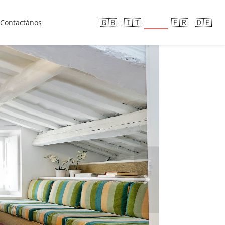
🇪🇸
🇬🇧
🇮🇹
🇫🇷
🇩🇪
Contactános